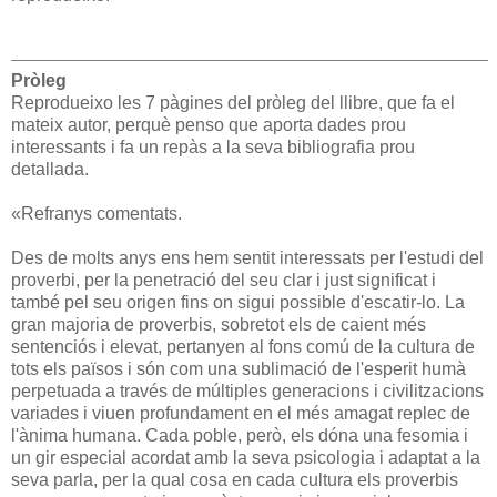
Pròleg
Reprodueixo les 7 pàgines del pròleg del llibre, que fa el
mateix autor, perquè penso que aporta dades prou
interessants i fa un repàs a la seva bibliografia prou
detallada.
«Refranys comentats.
Des de molts anys ens hem sentit interessats per l'estudi del
proverbi, per la penetració del seu clar i just significat i
també pel seu origen fins on sigui possible d'escatir-lo. La
gran majoria de proverbis, sobretot els de caient més
sentenciós i elevat, pertanyen al fons comú de la cultura de
tots els països i són com una sublimació de l'esperit humà
perpetuada a través de múltiples generacions i civilitzacions
variades i viuen profundament en el més amagat replec de
l'ànima humana. Cada poble, però, els dóna una fesomia i
un gir especial acordat amb la seva psicologia i adaptat a la
seva parla, per la qual cosa en cada cultura els proverbis