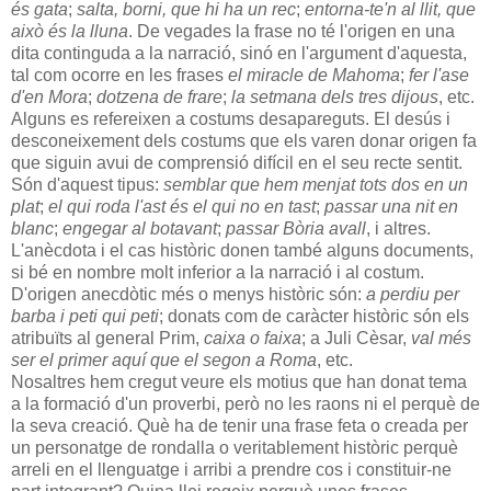
és gata
;
salta, borni, que hi ha un rec
;
entorna-te'n al llit, que
això és la lluna
. De vegades la frase no té l'origen en una
dita continguda a la narració, sinó en l'argument d'aquesta,
tal com ocorre en les frases
el miracle de Mahoma
;
fer l'ase
d'en Mora
;
dotzena de frare
;
la setmana dels tres dijous
, etc.
Alguns es refereixen a costums desapareguts. El desús i
desconeixement dels costums que els varen donar origen fa
que siguin avui de comprensió difícil en el seu recte sentit.
Són d'aquest tipus:
semblar que hem menjat tots dos en un
plat
;
el qui roda l'ast és el qui no en tast
;
passar una nit en
blanc
;
engegar al botavant
;
passar Bòria avall
, i altres.
L'anècdota i el cas històric donen també alguns documents,
si bé en nombre molt inferior a la narració i al costum.
D'origen anecdòtic més o menys històric són:
a perdiu per
barba i peti qui peti
; donats com de caràcter històric són els
atribuïts al general Prim,
caixa o faixa
; a Juli Cèsar,
val més
ser el primer aquí que el segon a Roma
, etc.
Nosaltres hem cregut veure els motius que han donat tema
a la formació d'un proverbi, però no les raons ni el perquè de
la seva creació. Què ha de tenir una frase feta o creada per
un personatge de rondalla o veritablement històric perquè
arreli en el llenguatge i arribi a prendre cos i constituir-ne