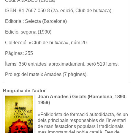
Codi: AMADES (1951a)
ISBN: 84-7667-050-8 (2a. edició, Club de butxaca).
Editorial: Selecta (Barcelona)
Edició: segona (1990)
Col·lecció: «Club de butxaca», núm 20
Pàgines: 255
Ítems: 350 entrades, aproximadament, però 519 ítems.
Pròleg: del mateix Amades (7 pàgines).
Biografia de l'autor
Joan Amades i Gelats (Barcelona, 1890-
1959)
«
Folklorista de formació autodidacta, és un
dels principals responsables de l'inventari
de manifestacions populars i tradicionals
més important del poble català. Des de