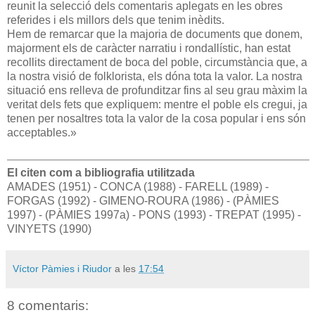
reunit la selecció dels comentaris aplegats en les obres
referides i els millors dels que tenim inèdits.
Hem de remarcar que la majoria de documents que donem,
majorment els de caràcter narratiu i rondallístic, han estat
recollits directament de boca del poble, circumstància que, a
la nostra visió de folklorista, els dóna tota la valor. La nostra
situació ens relleva de profunditzar fins al seu grau màxim la
veritat dels fets que expliquem: mentre el poble els cregui, ja
tenen per nosaltres tota la valor de la cosa popular i ens són
acceptables.»
El citen com a bibliografia utilitzada
AMADES (1951) - CONCA (1988) - FARELL (1989) -
FORGAS (1992) - GIMENO-ROURA (1986) - (PÀMIES
1997) - (PÀMIES 1997a) - PONS (1993) - TREPAT (1995) -
VINYETS (1990)
Víctor Pàmies i Riudor
a les
17:54
8 comentaris: