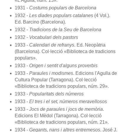
«L'Agulla, núm. 15».
1931 -
Costums populars de Barcelona
1932 -
Les diades populars catalanes
(4 Vol.).
Ed. Barcino (Barcelona).
1932 -
Tradicions de la Seu de Barcelona
1932 -
Vocabulari dels pastors
1933 -
Calendari de refranys
. Ed. Neopàtria
(Barcelona). Col·lecció «Biblioteca de tradicions
populars».
1933 -
Origen i sentit d'alguns proverbis
1933 -
Paraules i modismes
. Edicions l'Agulla de
Cultura Popular (Tarragona). Col·lecció
«Biblioteca de tradicions populars, núm. 29».
1933 -
Popularitats dels números
1933 -
El tres i el set, números meravellosos
1933 -
Jocs de paraules i jocs de memòria
.
Edicions El Mèdol (Tarragona). Col·lecció
«Biblioteca de tradicions populars, núm. 21».
1934 -
Gegants, nans i altres entremesos
. José J.