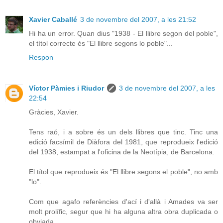
Xavier Caballé
3 de novembre del 2007, a les 21:52
Hi ha un error. Quan dius "1938 - El llibre segon del poble",
el títol correcte és "El llibre segons lo poble"...
Respon
Víctor Pàmies i Riudor
3 de novembre del 2007, a les
22:54
Gràcies, Xavier.
Tens raó, i a sobre és un dels llibres que tinc. Tinc una
edició facsímil de Diàfora del 1981, que reprodueix l'edició
del 1938, estampat a l'oficina de la Neotípia, de Barcelona.
El títol que reprodueix és "El llibre segons el poble", no amb
"lo".
Com que agafo referències d'ací i d'allà i Amades va ser
molt prolífic, segur que hi ha alguna altra obra duplicada o
obviada.