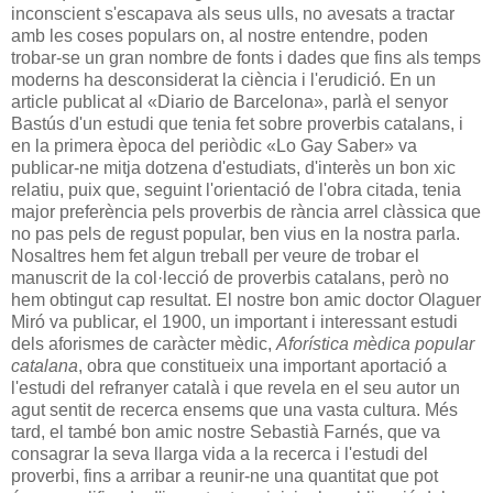
inconscient s'escapava als seus ulls, no avesats a tractar
amb les coses populars on, al nostre entendre, poden
trobar-se un gran nombre de fonts i dades que fins als temps
moderns ha desconsiderat la ciència i l'erudició. En un
article publicat al «Diario de Barcelona», parlà el senyor
Bastús d'un estudi que tenia fet sobre proverbis catalans, i
en la primera època del periòdic «Lo Gay Saber» va
publicar-ne mitja dotzena d'estudiats, d'interès un bon xic
relatiu, puix que, seguint l'orientació de l'obra citada, tenia
major preferència pels proverbis de rància arrel clàssica que
no pas pels de regust popular, ben vius en la nostra parla.
Nosaltres hem fet algun treball per veure de trobar el
manuscrit de la col·lecció de proverbis catalans, però no
hem obtingut cap resultat. El nostre bon amic doctor Olaguer
Miró va publicar, el 1900, un important i interessant estudi
dels aforismes de caràcter mèdic,
Aforística mèdica popular
catalana
, obra que constitueix una important aportació a
l'estudi del refranyer català i que revela en el seu autor un
agut sentit de recerca ensems que una vasta cultura. Més
tard, el també bon amic nostre Sebastià Farnés, que va
consagrar la seva llarga vida a la recerca i l'estudi del
proverbi, fins a arribar a reunir-ne una quantitat que pot