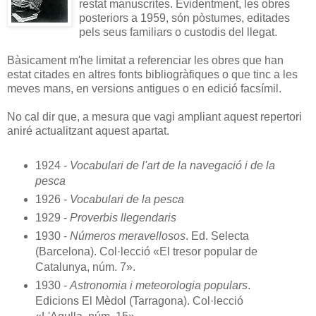
restat manuscrites. Evidentment, les obres
posteriors a 1959, són pòstumes, editades
pels seus familiars o custodis del llegat.
Bàsicament m'he limitat a referenciar les obres que han
estat citades en altres fonts bibliogràfiques o que tinc a les
meves mans, en versions antigues o en edició facsímil.
No cal dir que, a mesura que vagi ampliant aquest repertori
aniré actualitzant aquest apartat.
1924 -
Vocabulari de l'art de la navegació i de la
pesca
1926 -
Vocabulari de la pesca
1929 -
Proverbis llegendaris
1930 -
Números meravellosos
. Ed. Selecta
(Barcelona). Col·lecció «El tresor popular de
Catalunya, núm. 7».
1930 -
Astronomia i meteorologia populars
.
Edicions El Mèdol (Tarragona). Col·lecció