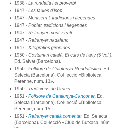
1938 -
La rondalla i el proverbi
1947 -
Les faules d'Isop
1947 -
Montserrat, tradicions i llegendes
1947 -
Poblet, tradicions i llegendes
1947 -
Refranyer montserratí
1947 -
Refranyer nadalenc
1947 -
Xilografies gironines
1950 -
Costumari català. El curs de l'any (5 Vol.)
.
Ed. Salvat (Barcelona).
1950 -
Folklore de Catalunya-Rondallística
. Ed.
Selecta (Barcelona). Col·lecció «Biblioteca
Perenne, núm. 13».
1950 -
Tradicions de Gràcia
1951 -
Folklore de Catalunya-Cançoner
. Ed.
Selecta (Barcelona). Col·lecció «Biblioteca
Perenne, núm. 15» .
1951 -
Refranyer català comentat
. Ed. Selecta
(Barcelona). Col·lecció «Club de Butxaca, núm.