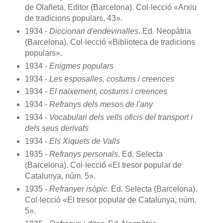
de Olañeta, Editor (Barcelona). Col·lecció «Arxiu
de tradicions populars, 43».
1934 -
Diccionari d'endevinalles
. Ed. Neopàtria
(Barcelona). Col·lecció «Biblioteca de tradicions
populars».
1934 -
Enigmes populars
1934 -
Les esposalles, costums i creences
1934 -
El naixement, costums i creences
1934 -
Refranys dels mesos de l'any
1934 -
Vocabulari dels vells oficis del transport i
dels seus derivats
1934 -
Els Xiquets de Valls
1935 -
Refranys personals
. Ed. Selecta
(Barcelona). Col·lecció «El tresor popular de
Catalunya, núm. 5».
1935 -
Refranyer isòpic
. Ed. Selecta (Barcelona).
Col·lecció «El tresor popular de Catalunya, núm.
5».