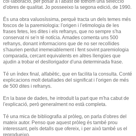
col·laboració, per posar a l'abast de tothom una selecció
d'obres de qualitat. Jo posseeixo la segona edició, de 1990.
És una obra valuosíssima, perquè tracta un dels temes més
foscos de la paremiologia: l'origen i l'etimologia de les
frases fetes, les dites i els refranys, que no sempre s'ha
conservat ni se'n té notícia. Amades comenta uns 500
refranys, donant informacions que de no ser recollides
s'haurien perdut irremeiablement i fent sovint paremiologia
comparada, cercant equivalents en altres llengües que
ajudin a trobar el desllorigador d'una determinada frase.
Té un índex final, alfabètic, que en facilita la consulta. Conté
explicacions molt detallades del significat i l'origen de més
de 500 dites i refranys.
En la base de dades, he introduït la part que m'ha cabut de
l'explicació, però generalment no està completa.
Té una mica de bibliografia al pròleg, on parla d'obres del
mateix autor. Penso que aquest pròleg és també prou
interessant, pels detalls que ofereix, i per això també us el
reprodueixo.