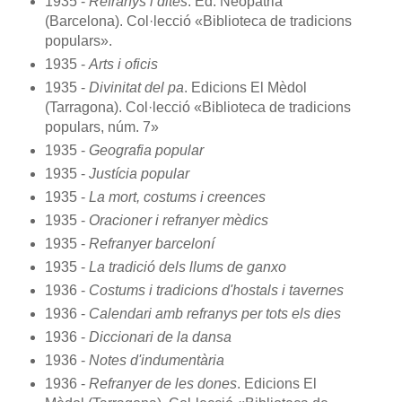
1935 -
Refranys i dites
. Ed. Neopàtria
(Barcelona). Col·lecció «Biblioteca de tradicions
populars».
1935 -
Arts i oficis
1935 -
Divinitat del pa
. Edicions El Mèdol
(Tarragona). Col·lecció «Biblioteca de tradicions
populars, núm. 7»
1935 -
Geografia popular
1935 -
Justícia popular
1935 -
La mort, costums i creences
1935 -
Oracioner i refranyer mèdics
1935 -
Refranyer barceloní
1935 -
La tradició dels llums de ganxo
1936 -
Costums i tradicions d'hostals i tavernes
1936 -
Calendari amb refranys per tots els dies
1936 -
Diccionari de la dansa
1936 -
Notes d'indumentària
1936 -
Refranyer de les dones
. Edicions El