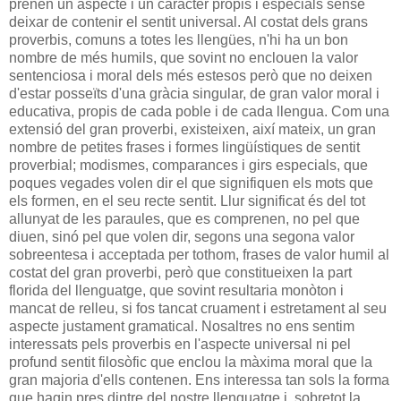
prenen un aspecte i un caràcter propis i especials sense
deixar de contenir el sentit universal. Al costat dels grans
proverbis, comuns a totes les llengües, n'hi ha un bon
nombre de més humils, que sovint no enclouen la valor
sentenciosa i moral dels més estesos però que no deixen
d'estar posseïts d'una gràcia singular, de gran valor moral i
educativa, propis de cada poble i de cada llengua. Com una
extensió del gran proverbi, existeixen, així mateix, un gran
nombre de petites frases i formes lingüístiques de sentit
proverbial; modismes, comparances i girs especials, que
poques vegades volen dir el que signifiquen els mots que
els formen, en el seu recte sentit. Llur significat és del tot
allunyat de les paraules, que es comprenen, no pel que
diuen, sinó pel que volen dir, segons una segona valor
sobreentesa i acceptada per tothom, frases de valor humil al
costat del gran proverbi, però que constitueixen la part
florida del llenguatge, que sovint resultaria monòton i
mancat de relleu, si fos tancat cruament i estretament al seu
aspecte justament gramatical. Nosaltres no ens sentim
interessats pels proverbis en l'aspecte universal ni pel
profund sentit filosòfic que enclou la màxima moral que la
gran majoria d'ells contenen. Ens interessa tan sols la forma
que hagin pres dintre del nostre llenguatge i, sobretot la