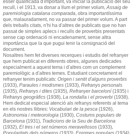
ésser qualificada d'important, va iniciar la publicació del seu
recull, i el 1913, va donar a llum el primer volum,
Assaig de
paremiologia catalana comparada
, obra importantíssima
que, malauradament, no va passar del primer volum. A part
dels treballs citats, n'hi ha d'altres de publicats que no han
passat de simples aplecs i reculls de proverbis presentats
sense cap ordenació ni encadenament, sense altra
importància que la que pugui tenir la consignació del
document.
Nosaltres hem fet diverses recerques i estudis del refranyer
que hem publicat en diferents obres, algunes dedicades
especialment a aquest tema i d'altres com un complement
paremiològic a d'altres temes. Estudiant concretament el
refranyer tenim publicats:
Origen i sentit d'alguns proverbis
(1933),
Paraules i modismes
(1933),
Refranys personals
(1935),
Refranys i dites
(1935),
Refranyer barceloní
(1935) i
Refranys geogràfics
(1938),
La rondalla i el proverbi
(1938).
Hem dedicat especial atenció als refranys referents al tema
en els nostres llibres:
Vocabulari de la pesca
(1926),
Astronomia i meteorologia
(1930),
Costums populars de
Barcelona
(1931),
Tradicions de la Seu de Barcelona
(1932),
El tres i el set números meravellosos
(1933),
Popularitats dels números
(1933),
Enigmes populars
(1934),