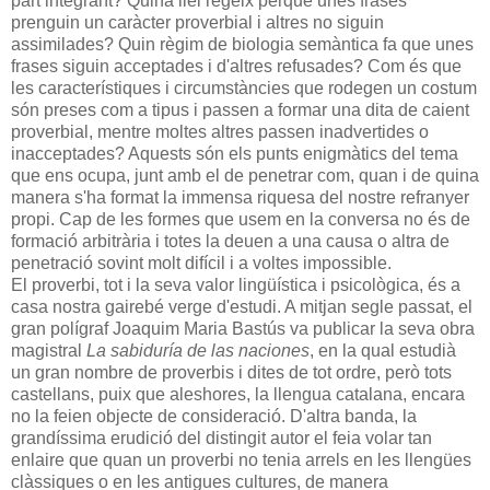
part integrant? Quina llei regeix perquè unes frases
prenguin un caràcter proverbial i altres no siguin
assimilades? Quin règim de biologia semàntica fa que unes
frases siguin acceptades i d'altres refusades? Com és que
les característiques i circumstàncies que rodegen un costum
són preses com a tipus i passen a formar una dita de caient
proverbial, mentre moltes altres passen inadvertides o
inacceptades? Aquests són els punts enigmàtics del tema
que ens ocupa, junt amb el de penetrar com, quan i de quina
manera s'ha format la immensa riquesa del nostre refranyer
propi. Cap de les formes que usem en la conversa no és de
formació arbitrària i totes la deuen a una causa o altra de
penetració sovint molt difícil i a voltes impossible.
El proverbi, tot i la seva valor lingüística i psicològica, és a
casa nostra gairebé verge d'estudi. A mitjan segle passat, el
gran polígraf Joaquim Maria Bastús va publicar la seva obra
magistral
La sabiduría de las naciones
, en la qual estudià
un gran nombre de proverbis i dites de tot ordre, però tots
castellans, puix que aleshores, la llengua catalana, encara
no la feien objecte de consideració. D'altra banda, la
grandíssima erudició del distingit autor el feia volar tan
enlaire que quan un proverbi no tenia arrels en les llengües
clàssiques o en les antigues cultures, de manera