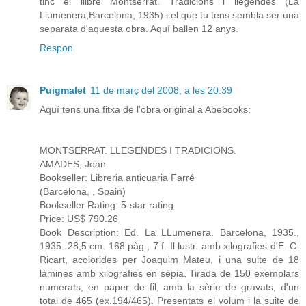
tinc el llibre Montserrat. Tradicions i llegendes (La
Llumenera,Barcelona, 1935) i el que tu tens sembla ser una
separata d'aquesta obra. Aquí ballen 12 anys.
Respon
Puigmalet
11 de març del 2008, a les 20:39
Aquí tens una fitxa de l'obra original a Abebooks:
MONTSERRAT. LLEGENDES I TRADICIONS.
AMADES, Joan.
Bookseller: Libreria anticuaria Farré
(Barcelona, , Spain)
Bookseller Rating: 5-star rating
Price: US$ 790.26
Book Description: Ed. La LLumenera. Barcelona, 1935.,
1935. 28,5 cm. 168 pàg., 7 f. Il lustr. amb xilografies d'E. C.
Ricart, acolorides per Joaquim Mateu, i una suite de 18
làmines amb xilografies en sèpia. Tirada de 150 exemplars
numerats, en paper de fil, amb la sèrie de gravats, d'un
total de 465 (ex.194/465). Presentats el volum i la suite de