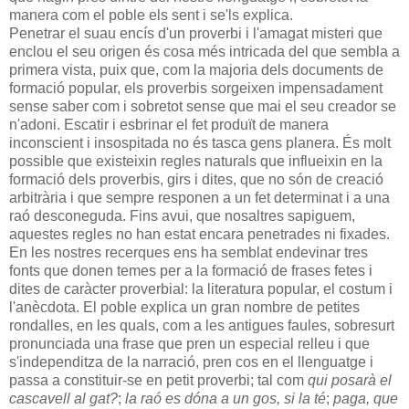
manera com el poble els sent i se'ls explica.
Penetrar el suau encís d'un proverbi i l'amagat misteri que
enclou el seu origen és cosa més intricada del que sembla a
primera vista, puix que, com la majoria dels documents de
formació popular, els proverbis sorgeixen impensadament
sense saber com i sobretot sense que mai el seu creador se
n'adoni. Escatir i esbrinar el fet produït de manera
inconscient i insospitada no és tasca gens planera. És molt
possible que existeixin regles naturals que influeixin en la
formació dels proverbis, girs i dites, que no són de creació
arbitrària i que sempre responen a un fet determinat i a una
raó desconeguda. Fins avui, que nosaltres sapiguem,
aquestes regles no han estat encara penetrades ni fixades.
En les nostres recerques ens ha semblat endevinar tres
fonts que donen temes per a la formació de frases fetes i
dites de caràcter proverbial: la literatura popular, el costum i
l'anècdota. El poble explica un gran nombre de petites
rondalles, en les quals, com a les antigues faules, sobresurt
pronunciada una frase que pren un especial relleu i que
s'independitza de la narració, pren cos en el llenguatge i
passa a constituir-se en petit proverbi; tal com
qui posarà el
cascavell al gat?
;
la raó es dóna a un gos, si la té
;
paga, que