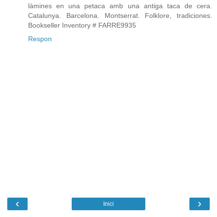
làmines en una petaca amb una antiga taca de cera.
Catalunya. Barcelona. Montserrat. Folklore, tradiciones.
Bookseller Inventory # FARRE9935
Respon
‹
›
Inici