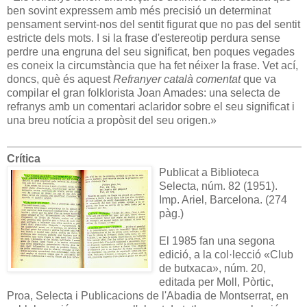
ben sovint expressem amb més precisió un determinat
pensament servint-nos del sentit figurat que no pas del sentit
estricte dels mots. I si la frase d'estereotip perdura sense
perdre una engruna del seu significat, ben poques vegades
es coneix la circumstància que ha fet néixer la frase. Vet ací,
doncs, què és aquest
Refranyer català comentat
que va
compilar el gran folklorista Joan Amades: una selecta de
refranys amb un comentari aclaridor sobre el seu significat i
una breu notícia a propòsit del seu origen.»
Crítica
Publicat a Biblioteca
Selecta, núm. 82 (1951).
Imp. Ariel, Barcelona. (274
pàg.)
El 1985 fan una segona
edició, a la col·lecció «Club
de butxaca», núm. 20,
editada per Moll, Pòrtic,
Proa, Selecta i Publicacions de l'Abadia de Montserrat, en