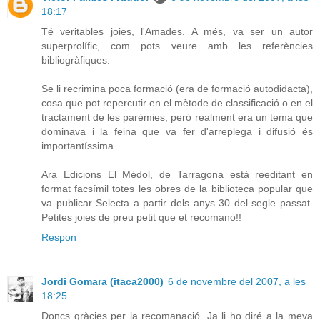
18:17
Té veritables joies, l'Amades. A més, va ser un autor
superprolífic, com pots veure amb les referències
bibliogràfiques.
Se li recrimina poca formació (era de formació autodidacta),
cosa que pot repercutir en el mètode de classificació o en el
tractament de les parèmies, però realment era un tema que
dominava i la feina que va fer d'arreplega i difusió és
importantíssima.
Ara Edicions El Mèdol, de Tarragona està reeditant en
format facsímil totes les obres de la biblioteca popular que
va publicar Selecta a partir dels anys 30 del segle passat.
Petites joies de preu petit que et recomano!!
Respon
Jordi Gomara (itaca2000)
6 de novembre del 2007, a les
18:25
Doncs gràcies per la recomanació. Ja li ho diré a la meva