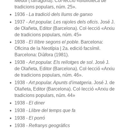
Mèdol (Tarragona). Col·lecció «Biblioteca de
tradicions populars, núm. 25».
1936 -
La tradició dels llums de ganxo
1937 -
Art popular. Les rajoles dels oficis
. José J.
de Olañeta, Editor (Barcelona). Col·lecció «Arxiu
de tradicions populars, núm. 45»
1938 -
El llibre segons el poble
. Barcelona:
Oficina de la Neotípia | 2a. edició facsímil.
Barcelona: Diàfora (1981).
1938 -
Art popular. Els rellotges de sol
. José J.
de Olañeta, Editor (Barcelona). Col·lecció «Arxiu
de tradicions populars, núm. 46».
1938 -
Art popular. Apunts d'imatgeria
. José J. de
Olañeta, Editor (Barcelona). Col·lecció «Arxiu de
tradicions populars, núm. 44»
1938 -
El diner
1938 -
Llibre del temps que fa
1938 -
El porró
1938 -
Refranys geogràfics