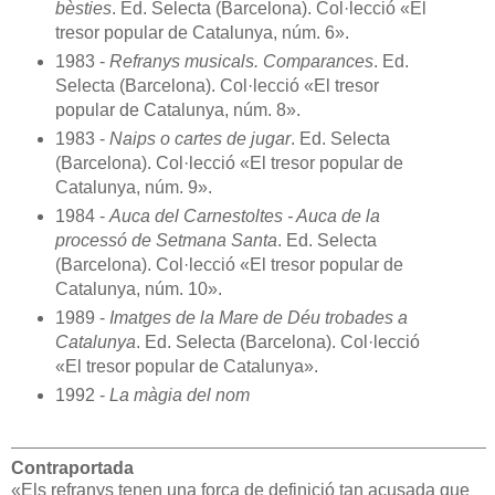
bèsties
. Ed. Selecta (Barcelona). Col·lecció «El
tresor popular de Catalunya, núm. 6».
1983 -
Refranys musicals. Comparances
. Ed.
Selecta (Barcelona). Col·lecció «El tresor
popular de Catalunya, núm. 8».
1983 -
Naips o cartes de jugar
. Ed. Selecta
(Barcelona). Col·lecció «El tresor popular de
Catalunya, núm. 9».
1984 -
Auca del Carnestoltes - Auca de la
processó de Setmana Santa
. Ed. Selecta
(Barcelona). Col·lecció «El tresor popular de
Catalunya, núm. 10».
1989 -
Imatges de la Mare de Déu trobades a
Catalunya
. Ed. Selecta (Barcelona). Col·lecció
«El tresor popular de Catalunya».
1992 -
La màgia del nom
Contraportada
«Els refranys tenen una força de definició tan acusada que