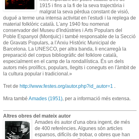
1915 i fins a la fi de la seva trajectòria i
malgrat la seva pèrdua constant de visió,
dugué a terme una intensa activitat en l'estudi i la replega de
material folklòric català. L'any 1940 fou nomenat
conservador del Museu d'Indústries i Arts Populars del
Poble Espanyol (Montjuïc) i també responsable de la Secció
de Gravats Populars, a l'Arxiu Històric Municipal de
Barcelona. La UNESCO, per altra banda, li encarregà la
preparació del corpus bibliogràfic del folklore català,
especialment en el camp de la rondallística. És un dels
autors més prolífics, populars, llegits i coneguts en l'àmbit de
la cultura popular i tradicional.
»
Tret de
http://www.festes.org/autor.php?id_autor=1
.
Mira també
Amades (1951)
, per a informació més extensa.
Altres obres del mateix autor
Amades és autor d'una obra ingent, de més
de 400 referències. Algunes són articles
esparsos, difícils de trobar, o obres que han