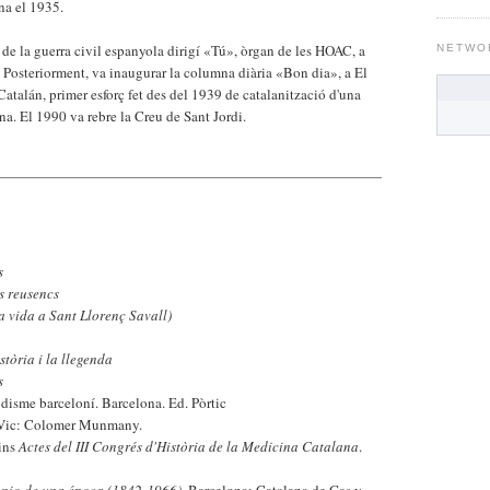
na el 1935.
 de la guerra civil espanyola dirigí «Tú», òrgan de les HOAC, a
NETWO
 Posteriorment, va inaugurar la columna diària «Bon dia», a El
atalán, primer esforç fet des del 1939 de catalanització d'una
na. El 1990 va rebre la Creu de Sant Jordi.
s
s reusencs
La vida a Sant Llorenç Savall)
stòria i la llegenda
s
disme barceloní. Barcelona. Ed. Pòrtic
 Vic: Colomer Munmany.
dins
Actes del III Congrés d'Història de la Medicina Catalana
.
monio de una época (1842-1966)
. Barcelona: Catalana de Gas y