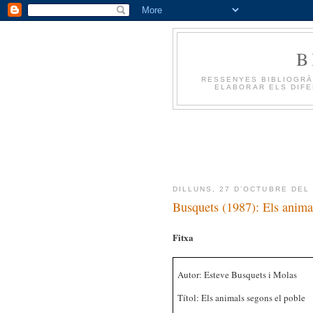
B
RESSENYES BIBLIOGRÀ
ELABORAR ELS DIFE
DILLUNS, 27 D’OCTUBRE DEL
Busquets (1987): Els anima
Fitxa
Autor: Esteve Busquets i Molas
Títol: Els animals segons el poble