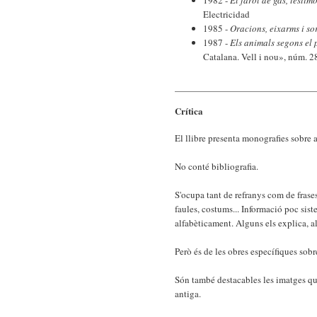
Electricidad
1985 -
Oracions, eixarms i sor
1987 -
Els animals segons el 
Catalana. Vell i nou», núm. 2
Crítica
El llibre presenta monografies sobre 
No conté bibliografia.
S'ocupa tant de refranys com de frase
faules, costums... Informació poc siste
alfabèticament. Alguns els explica, al
Però és de les obres específiques sobr
Són també destacables les imatges que
antiga.