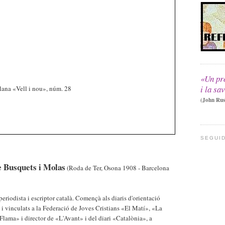
«Un pro
i la sa
lana «Vell i nou», núm. 28
(John Russ
SEGUI
e Busquets i Molas
(Roda de Ter, Osona 1908 - Barcelona
eriodista i escriptor català. Començà als diaris d'orientació
 i vinculats a la Federació de Joves Cristians «El Matí», «La
Flama» i director de «L'Avant» i del diari «Catalònia», a