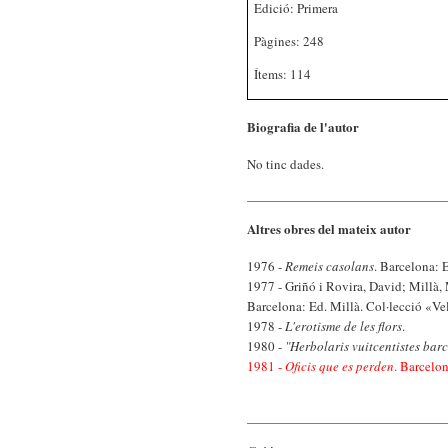
Edició: Primera
Pàgines: 248
Ítems: 114
Biografia de l'autor
No tinc dades.
Altres obres del mateix autor
1976 -
Remeis casolans
. Barcelona: 
1977 - Griñó i Rovira, David; Millà,
Barcelona: Ed. Millà. Col·lecció «Vel
1978 -
L'erotisme de les flors
.
1980 -
"Herbolaris vuitcentistes bar
1981 -
Oficis que es perden
. Barcelon