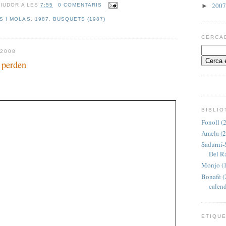
200
►
RIUDOR
A LES
7:55
0 COMENTARIS
S I MOLAS
,
1987
,
BUSQUETS (1987)
CERCA
 2008
 perden
BIBLI
Fonoll (2
Amela (2
Sadurní-
Del Ra
Monjo (1
Bonafè (
calend
ETIQU