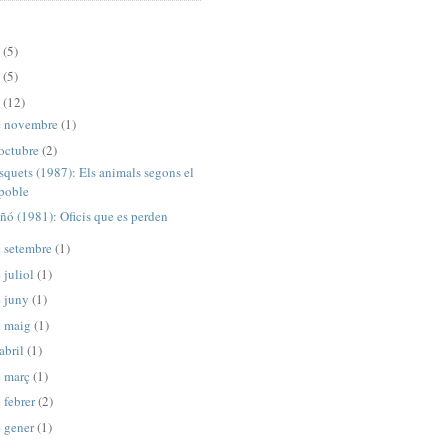
0
(5)
9
(5)
8
(12)
e novembre
(1)
octubre
(2)
squets (1987): Els animals segons el
poble
ñó (1981): Oficis que es perden
 setembre
(1)
 juliol
(1)
e juny
(1)
e maig
(1)
abril
(1)
e març
(1)
 febrer
(2)
 gener
(1)