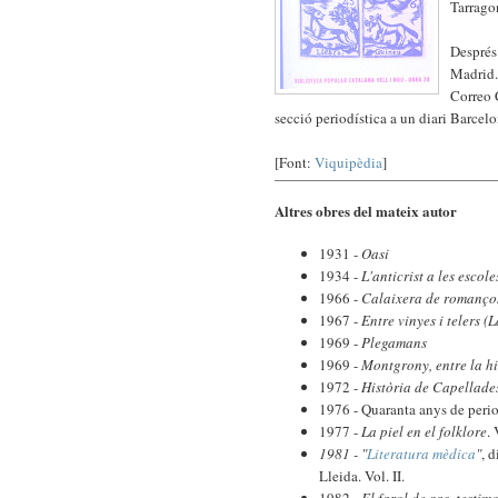
Tarrago
Després
Madrid.
Correo C
secció periodística a un diari Barcelo
[Font:
Viquipèdia
]
Altres obres del mateix autor
1931 -
Oasi
1934 -
L'anticrist a les escole
1966 -
Calaixera de romanço
1967 -
Entre vinyes i telers (
1969 -
Plegamans
1969 -
Montgrony, entre la hi
1972 -
Història de Capellade
1976 - Quaranta anys de perio
1977 -
La piel en el folklore
.
1981 - "
Literatura mèdica
"
, 
Lleida. Vol. II.
1982 -
El farol de gas, testi