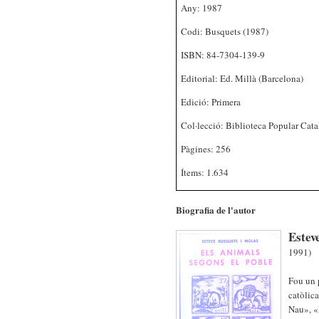
Any: 1987
Codi: Busquets (1987)
ISBN: 84-7304-139-9
Editorial: Ed. Millà (Barcelona)
Edició: Primera
Col·lecció: Biblioteca Popular Cata
Pàgines: 256
Ítems: 1.634
Biografia de l'autor
Estev
1991)
Fou un p
catòlica
Nau», «