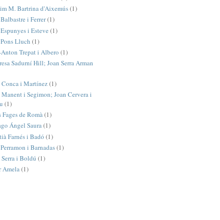
im M. Bartrina d'Aixemús
(1)
Balbastre i Ferrer
(1)
 Espunyes i Esteve
(1)
 Pons Lluch
(1)
-Anton Trepat i Albero
(1)
resa Sadurní Hill; Joan Serra Arman
 Conca i Martínez
(1)
 Manent i Segimon; Joan Cervera i
iu
(1)
s Fages de Romà
(1)
ago Ángel Saura
(1)
tià Farnés i Badó
(1)
 Perramon i Barnadas
(1)
 Serra i Boldú
(1)
r Amela
(1)