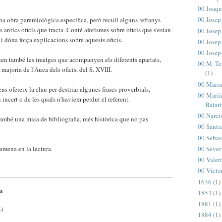
00 Joaqu
00 Josep 
na obra paremiològica específica, però recull alguns refranys
s antics oficis que tracta. Conté aforismes sobre oficis que s'estan
00 Josep
 i dóna força explicacions sobre aquests oficis.
00 Josep
00 Josep
en també les imatges que acompanyen els diferents apartats,
00 M. Te
a majoria de l'Auca dels oficis, del S. XVIII.
(1)
00 Maria
s ofereix la clau per destriar algunes frases proverbials,
00 Marià
 incert o de les quals n'havíem perdut el referent.
Batar
00 Narcí
ambé una mica de bibliografia, més històrica que no pas
00 Santi
00 Sebas
00 Sever
 amena en la lectura.
00 Valeri
00 Vícto
1636
(1)
da
1853
(1)
1881
(1)
)
1884
(1)