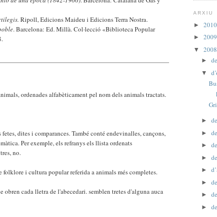
ARXIU
tilegis.
Ripoll, Edicions Maideu i Edicions Terra Nostra.
201
►
poble
. Barcelona: Ed. Millà. Col·lecció «Biblioteca Popular
200
►
8.
200
▼
d
►
d’
▼
Bu
animals, ordenades alfabèticament pel nom dels animals tractats.
Gri
de
►
de
s fetes, dites i comparances. També conté endevinalles, cançons,
►
màtica. Per exemple, els refranys els llista ordenats
d
►
tres, no.
d
►
d’
►
e folklore i cultura popular referida a animals més completes.
d
►
 obren cada lletra de l'abecedari. semblen tretes d'alguna auca
de
►
de
►