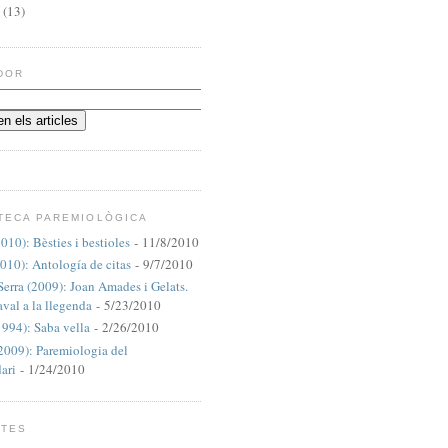
7
(13)
DOR
OTECA PAREMIOLÒGICA
010): Bèsties i bestioles
- 11/8/2010
010): Antología de citas
- 9/7/2010
Serra (2009): Joan Amades i Gelats.
val a la llegenda
- 5/23/2010
994): Saba vella
- 2/26/2010
2009): Paremiologia del
ari
- 1/24/2010
ETES