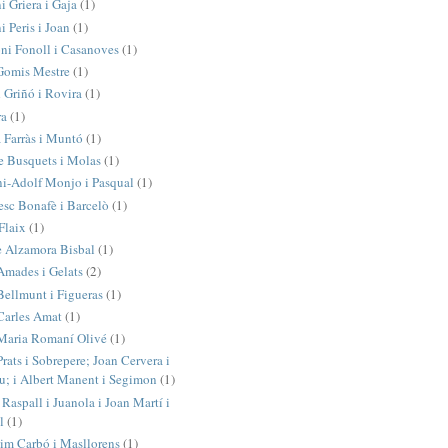
i Griera i Gaja
(1)
 Peris i Joan
(1)
ni Fonoll i Casanoves
(1)
Gomis Mestre
(1)
 Griñó i Rovira
(1)
ra
(1)
a Farràs i Muntó
(1)
e Busquets i Molas
(1)
i-Adolf Monjo i Pasqual
(1)
esc Bonafè i Barcelò
(1)
Flaix
(1)
 Alzamora Bisbal
(1)
Amades i Gelats
(2)
Bellmunt i Figueras
(1)
Carles Amat
(1)
Maria Romaní Olivé
(1)
rats i Sobrepere; Joan Cervera i
u; i Albert Manent i Segimon
(1)
Raspall i Juanola i Joan Martí i
l
(1)
im Carbó i Masllorens
(1)