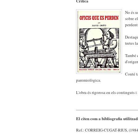
Crítica
No és u
sobre el
perdent
Destaqu
tretes l
També en
d'origen
Conté t
paremiològica.
L'obra és rigorosa en els continguts i
El citen com a bibliografia utilitza
Ref.: CORREIG-CUGAT-RIUS, (1984