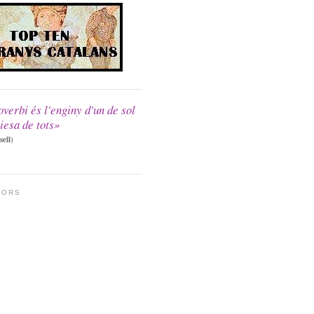
verbi és l'enginy d'un de sol
viesa de tots»
ell)
DORS