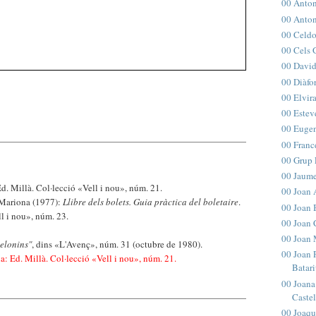
00 Anton
00 Antoni
00 Celdo
00 Cels 
00 David
00 Diàfo
00 Elvir
00 Estev
00 Eugen
00 Franc
00 Grup 
00 Jaume
Ed. Millà. Col·lecció «Vell i nou», núm. 21.
00 Joan 
 Mariona (1977):
Llibre dels bolets. Guia pràctica del boletaire
.
00 Joan 
l i nou», núm. 23.
00 Joan 
00 Joan 
celonins"
, dins «L'Avenç», núm. 31 (octubre de 1980).
00 Joan P
a: Ed. Millà. Col·lecció «Vell i nou», núm. 21.
Batari
00 Joana 
Castel
00 Joaqu