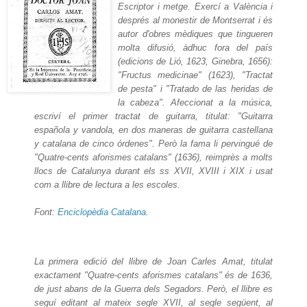
Escriptor i metge. Exercí a València i
després al monestir de Montserrat i és
autor d'obres mèdiques que tingueren
molta difusió, àdhuc fora del país
(edicions de Lió, 1623, Ginebra, 1656):
"Fructus medicinae" (1623), "Tractat
de pesta" i "Tratado de las heridas de
la cabeza". Afeccionat a la música,
escriví el primer tractat de guitarra, titulat: "Guitarra
española y vandola, en dos maneras de guitarra castellana
y catalana de cinco órdenes". Però la fama li pervingué de
"Quatre-cents aforismes catalans" (1636), reimprès a molts
llocs de Catalunya durant els ss XVII, XVIII i XIX i usat
com a llibre de lectura a les escoles.
Font:
Enciclopèdia Catalana
.
La primera edició del llibre de Joan Carles Amat, titulat
exactament "Quatre-cents aforismes catalans" és de 1636,
de just abans de la Guerra dels Segadors. Però, el llibre es
seguí editant al mateix segle XVII, al segle següent, al