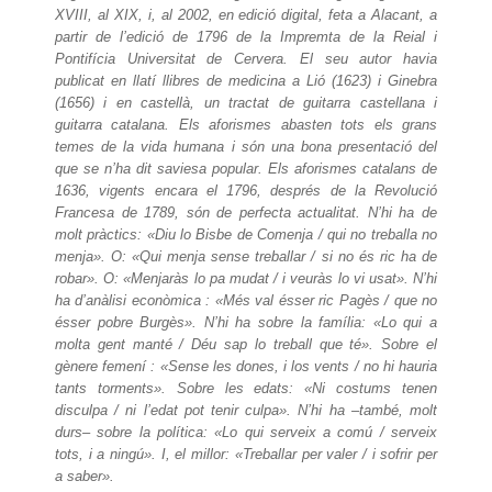
XVIII, al XIX, i, al 2002, en edició digital, feta a Alacant, a
partir de l’edició de 1796 de la Impremta de la Reial i
Pontifícia Universitat de Cervera. El seu autor havia
publicat en llatí llibres de medicina a Lió (1623) i Ginebra
(1656) i en castellà, un tractat de guitarra castellana i
guitarra catalana. Els aforismes abasten tots els grans
temes de la vida humana i són una bona presentació del
que se n’ha dit saviesa popular. Els aforismes catalans de
1636, vigents encara el 1796, després de la Revolució
Francesa de 1789, són de perfecta actualitat. N’hi ha de
molt pràctics: «Diu lo Bisbe de Comenja / qui no treballa no
menja». O: «Qui menja sense treballar / si no és ric ha de
robar». O: «Menjaràs lo pa mudat / i veuràs lo vi usat». N’hi
ha d’anàlisi econòmica : «Més val ésser ric Pagès / que no
ésser pobre Burgès». N’hi ha sobre la família: «Lo qui a
molta gent manté / Déu sap lo treball que té». Sobre el
gènere femení : «Sense les dones, i los vents / no hi hauria
tants torments». Sobre les edats: «Ni costums tenen
disculpa / ni l’edat pot tenir culpa». N’hi ha –també, molt
durs– sobre la política: «Lo qui serveix a comú / serveix
tots, i a ningú». I, el millor: «Treballar per valer / i sofrir per
a saber».