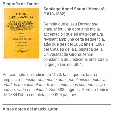
Biografia de l'autor
Santiago Àngel Saura i Mascaró
(1818-1882)
Sembla que el seu
Diccionario
manual
fou una obra amb molta
acceptació i que ell mateix anava
revisant amb una certa freqüència,
atès que des del 1852 fins el 1887,
pel Catàleg de la Biblioteca de la
Universitat de Girona, tenim
constància de 5 edicions anteriors a
la que jo tinc de 1884.
Per exemple, en l'edició de 1870, la cinquena, fa una
ampliació "
considerablemente aum. por el mismo autor, va
añadido un vocabulario de los santos más comunes cuyo
nombre varía en catalán
". Són 383 pàgines. Però en l'edició
de 1884 l'obra completa ja té 696 pàgines.
Altres obres del mateix autor