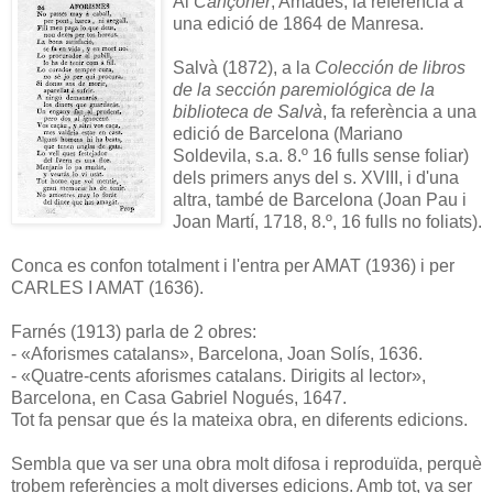
Al
Cançoner
, Amades, fa referència a
una edició de 1864 de Manresa.
Salvà (1872), a la
Colección de libros
de la sección paremiológica de la
biblioteca de Salvà
, fa referència a una
edició de Barcelona (Mariano
Soldevila, s.a. 8.º 16 fulls sense foliar)
dels primers anys del s. XVIII, i d'una
altra, també de Barcelona (Joan Pau i
Joan Martí, 1718, 8.º, 16 fulls no foliats).
Conca es confon totalment i l'entra per AMAT (1936) i per
CARLES I AMAT (1636).
Farnés (1913) parla de 2 obres:
- «Aforismes catalans», Barcelona, Joan Solís, 1636.
- «Quatre-cents aforismes catalans. Dirigits al lector»,
Barcelona, en Casa Gabriel Nogués, 1647.
Tot fa pensar que és la mateixa obra, en diferents edicions.
Sembla que va ser una obra molt difosa i reproduïda, perquè
trobem referències a molt diverses edicions. Amb tot, va ser