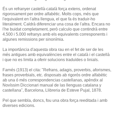
És un refranyer castellà-català força extens, ordenat
rigorosament per ordre alfabètic. Molts cops, més que
l'equivalent en l'altra llengua, el que fa és traduir-ho
literalment. Caldrà diferenciar una cosa de l'altra. Encara no
l'he buidat completament, però calculo que contindrà entre
4.500 i 5.000 refranys amb els equivalents corresponents i
algunes remissions per sinonímia.
La importància d'aquesta obra rau en el fet de ser de les
més antigues amb equivalències entre el català i el castellà
i que no es limita a oferir solucions traduïdes o linials.
Farnés (1913) el cita: "Refrans, adagis, proverbis, aforismes,
frases proverbials, etc. disposats ab rigorós ordre alfabètic
ab una ó més correspondencias castellanas, apèndix al
Novíssim Diccionari manual de las llenguas catalana y
castellana", Barcelona, Llibreria de Esteve Pujal, 1878.
Pel que sembla, doncs, fou una obra força reeditada i amb
diverses edicions.