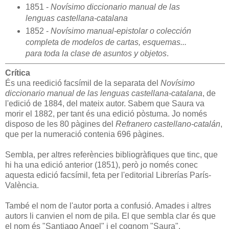
1851 -
Novísimo diccionario manual de las
lenguas castellana-catalana
1852 -
Novísimo manual-epistolar o colección
completa de modelos de cartas, esquemas...
para toda la clase de asuntos y objetos
.
Crítica
És una reedició facsímil de la separata del
Novísimo
diccionario manual de las lenguas castellana-catalana
, de
l'edició de 1884, del mateix autor. Sabem que Saura va
morir el 1882, per tant és una edició pòstuma. Jo només
disposo de les 80 pàgines del
Refranero castellano-catalán
,
que per la numeració contenia 696 pàgines.
Sembla, per altres referències bibliogràfiques que tinc, que
hi ha una edició anterior (1851), però jo només conec
aquesta edició facsímil, feta per l'editorial Librerías París-
València.
També el nom de l'autor porta a confusió. Amades i altres
autors li canvien el nom de pila. El que sembla clar és que
el nom és "Santiago Angel" i el cognom "Saura".